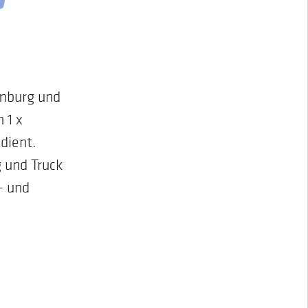
amburg und
 1 x
dient.
 und Truck
- und