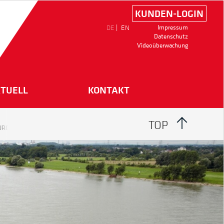
KUNDEN-LOGIN
DE
EN
Impressum
Datenschutz
Videoüberwachung
TUELL
KONTAKT
TOP
BURG/BREMERHAVEN