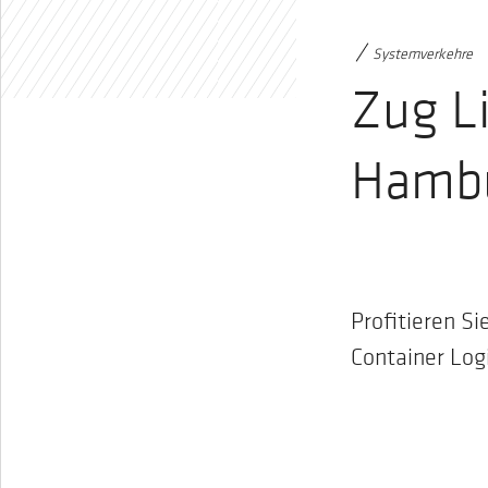
Systemverkehre
Zug L
Hamb
Profitieren S
Container Log